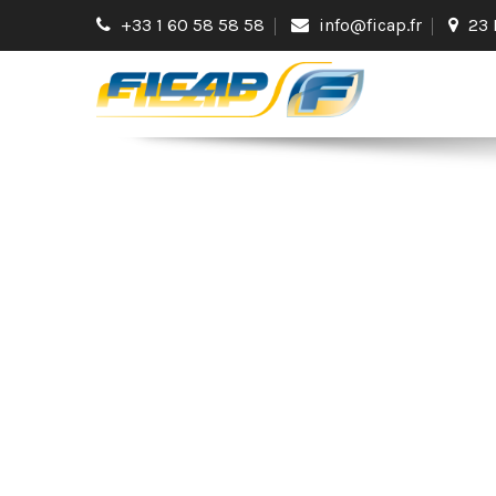
+33 1 60 58 58 58
info@ficap.fr
23 