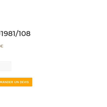
1981/108
9
€
81/108
tity
MANDER UN DEVIS