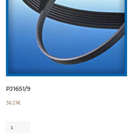
PJ1651/9
36.21
€
PJ1651/9
quantity