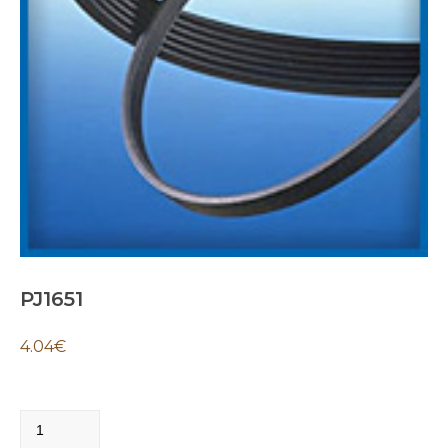
PJ1651
4.04
€
PJ1651
quantity