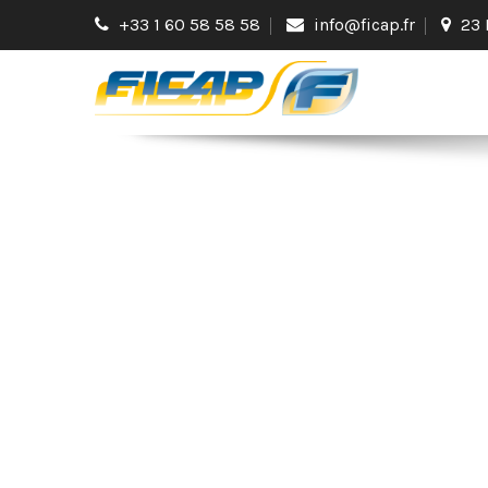
+33 1 60 58 58 58
info@ficap.fr
23 