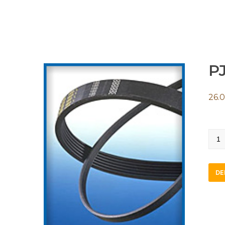
P
26.
PJ14
quan
DE