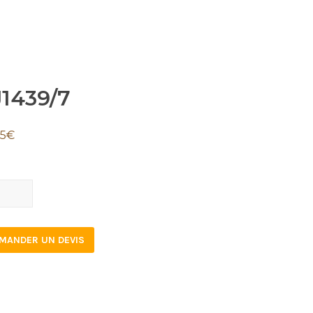
J1439/7
05
€
39/7
tity
MANDER UN DEVIS