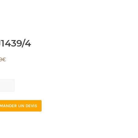
J1439/4
9
€
39/4
tity
MANDER UN DEVIS