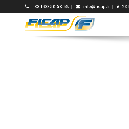
+33 1 60 58 58 58
info@ficap.fr
23 