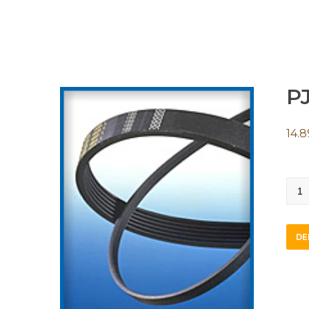
P
14.8
PJ14
quan
DE