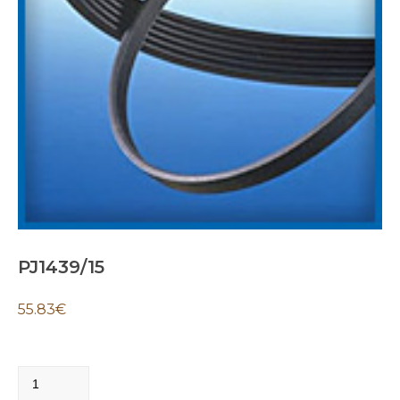
PJ1439/15
55.83
€
PJ1439/15
quantity