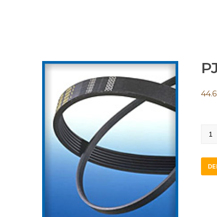
PJ
44.
PJ14
quan
DE