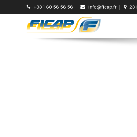
+33 1 60 58 58 58
info@ficap.fr
23 