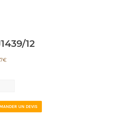
1439/12
67
€
39/12
tity
MANDER UN DEVIS