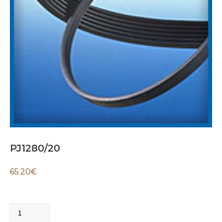
PJ1280/20
65.20
€
PJ1280/20
quantity