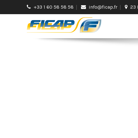
+33 1 60 58 58 58
info@ficap.fr
23 