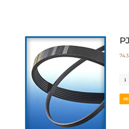
PJ
74.
PJ11
quan
DE