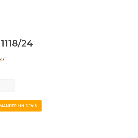
1118/24
34
€
18/24
tity
MANDER UN DEVIS