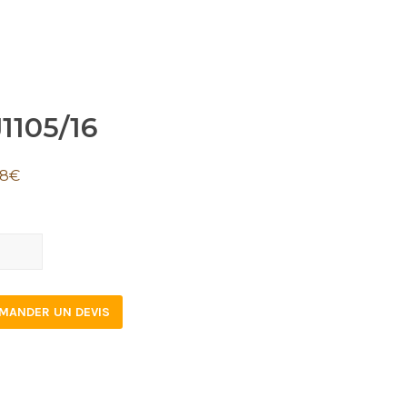
1105/16
58
€
05/16
tity
MANDER UN DEVIS