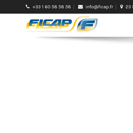
+33 1 60 58 58 58
info@ficap.fr
23 