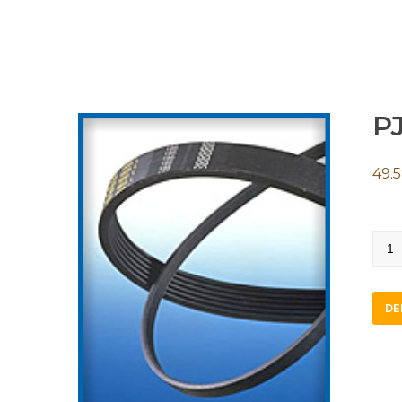
PJ
49.
PJ11
quan
DE