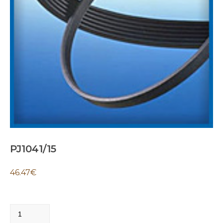
PJ1041/15
46.47
€
PJ1041/15
quantity