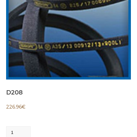
D208
226.96
€
D208