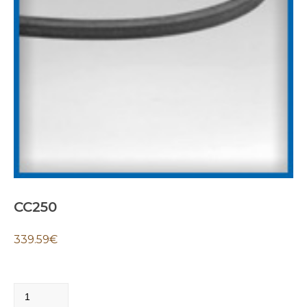
CC250
339.59
€
CC250