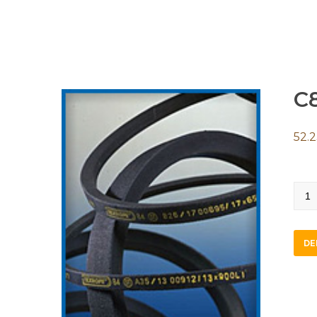
C
52.
C83
quan
DE