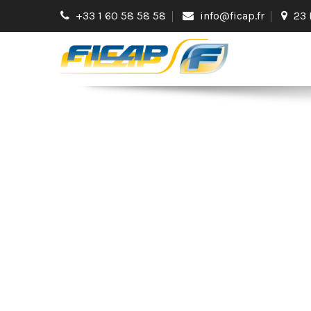
+33 1 60 58 58 58
info@ficap.fr
23 