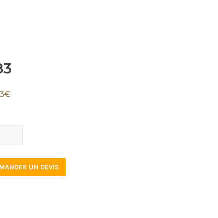
83
23
€
tity
MANDER UN DEVIS