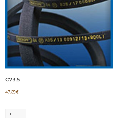
C73.5
47.65
€
C73.5