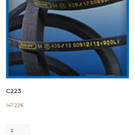
C223
147.22
€
C223