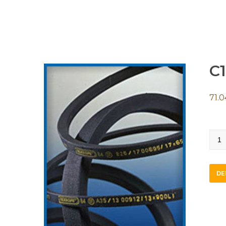
C1
71.0
C114
quan
DE