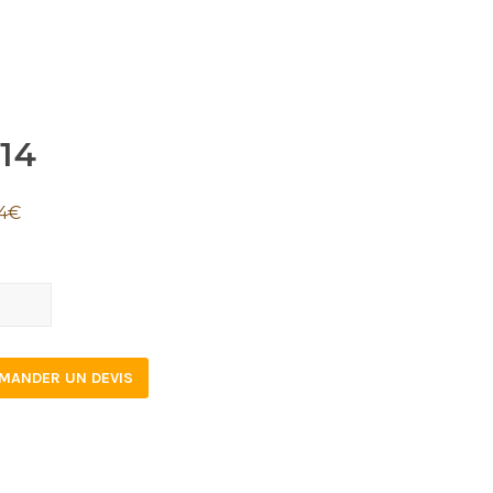
14
4
€
tity
MANDER UN DEVIS