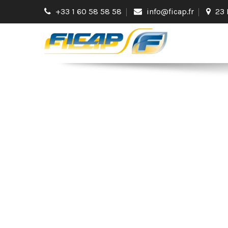
+33 1 60 58 58 58
info@ficap.fr
23 