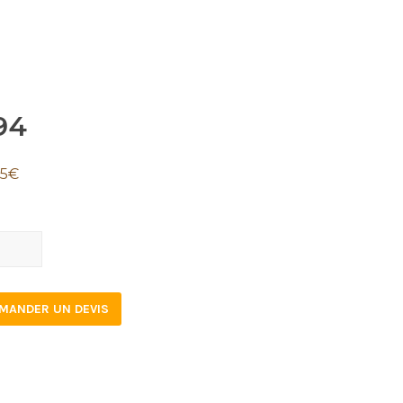
94
35
€
tity
MANDER UN DEVIS