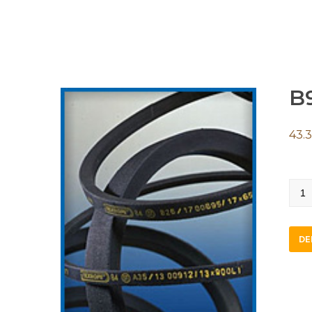
B
43.
B94
quan
DE