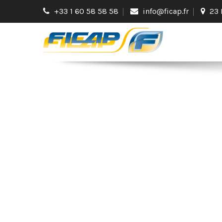
+33 1 60 58 58 58
info@ficap.fr
23 