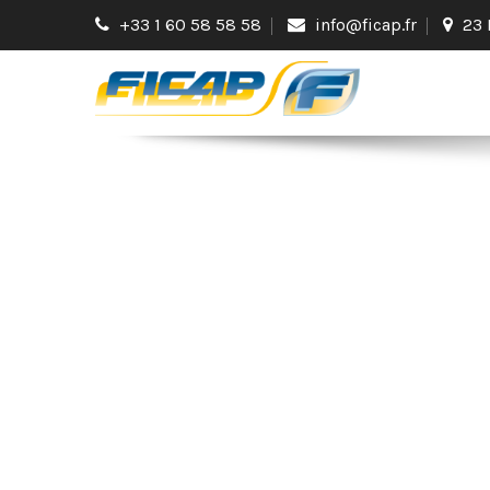
+33 1 60 58 58 58
info@ficap.fr
23 