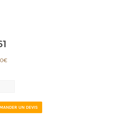
61
80
€
tity
MANDER UN DEVIS