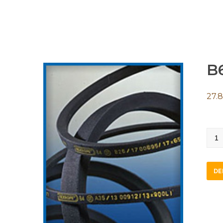
B
27.
B61
quan
DE