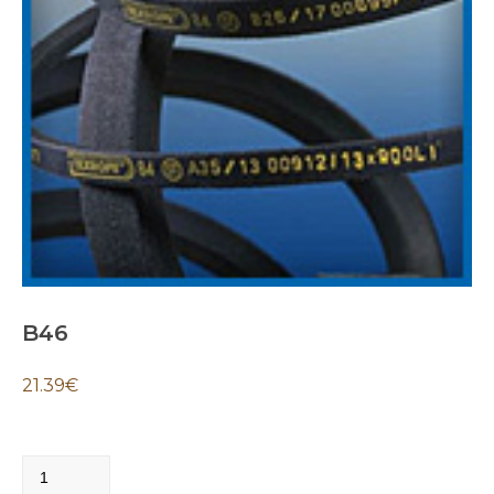
B46
21.39
€
B46