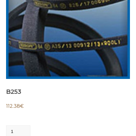
B253
112.38
€
B253