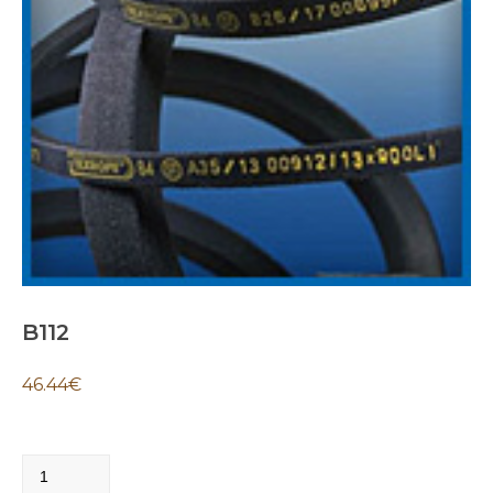
B112
46.44
€
B112