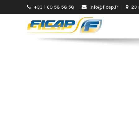
+33 1 60 58 58 58
info@ficap.fr
23 