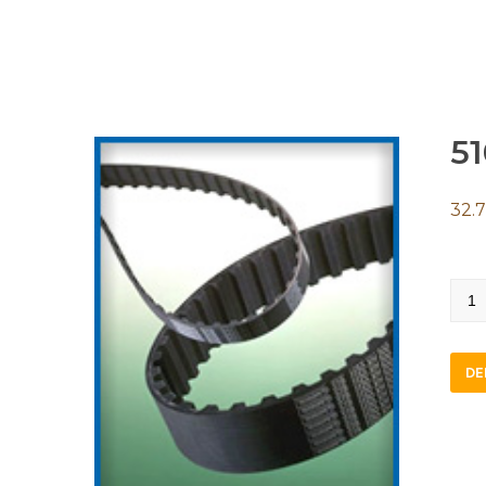
51
32.7
510
L
100
DE
STB
quan