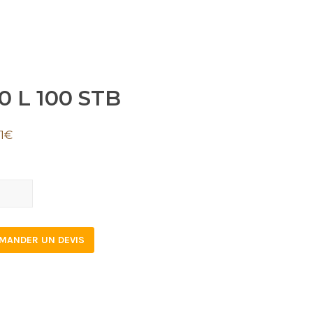
0 L 100 STB
1
€
MANDER UN DEVIS
tity