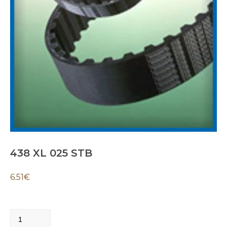
438 XL 025 STB
6.51
€
438