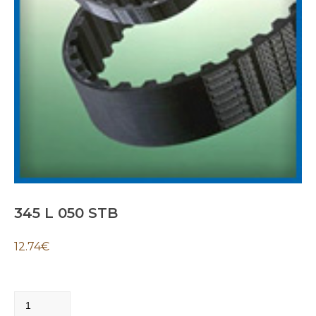
345 L 050 STB
12.74
€
345