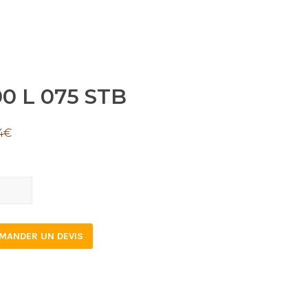
0 L 075 STB
4
€
MANDER UN DEVIS
tity