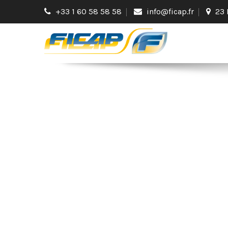
+33 1 60 58 58 58
info@ficap.fr
23 