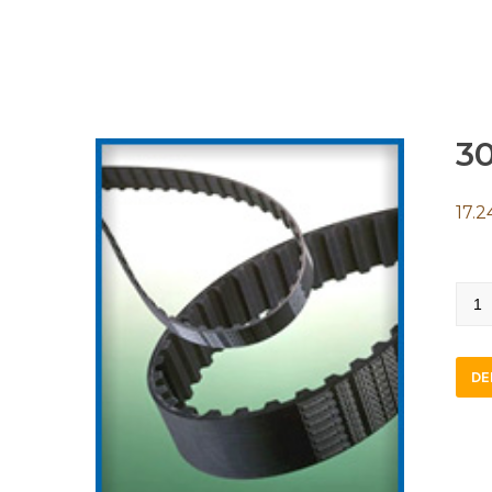
30
17.2
300
L
075
DE
STB
quan