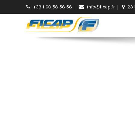
+33 1 60 58 58 58
info@ficap.fr
23 