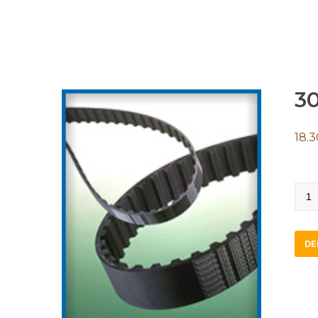
3
18.3
300
H
075
DE
STB
quan