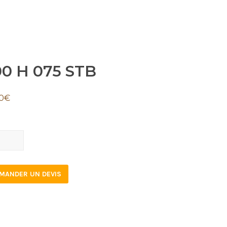
00 H 075 STB
0
€
MANDER UN DEVIS
tity