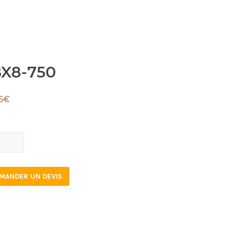
8X8-750
5
€
8-
tity
MANDER UN DEVIS