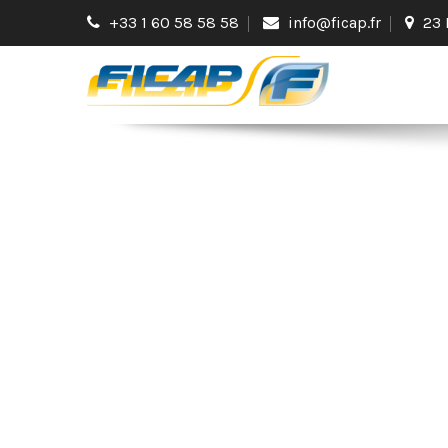
+33 1 60 58 58 58
info@ficap.fr
23 