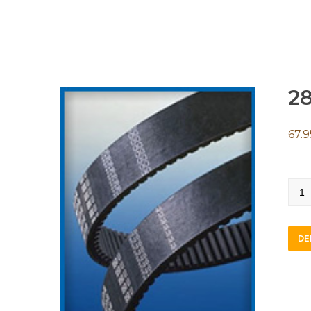
2
67.9
28X
750
quan
DE