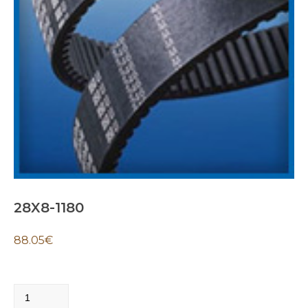
28X8-1180
88.05
€
28X8-