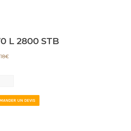
70 L 2800 STB
.18
€
0
MANDER UN DEVIS
tity