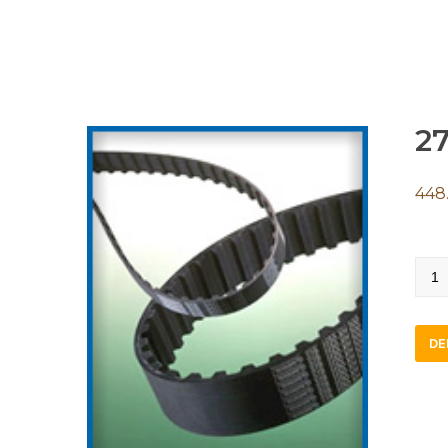
2
448
270
L
280
DE
STB
quan