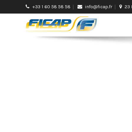
+33 1 60 58 58 58
info@ficap.fr
23 