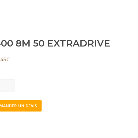
600 8M 50 EXTRADRIVE
.45
€
0
MANDER UN DEVIS
RADRIVE
tity