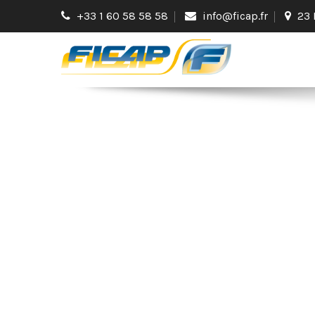
+33 1 60 58 58 58
info@ficap.fr
23 