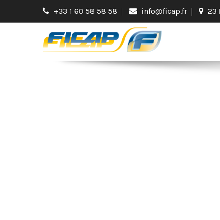
+33 1 60 58 58 58
info@ficap.fr
23 