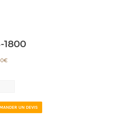
5-1800
00
€
0
tity
MANDER UN DEVIS