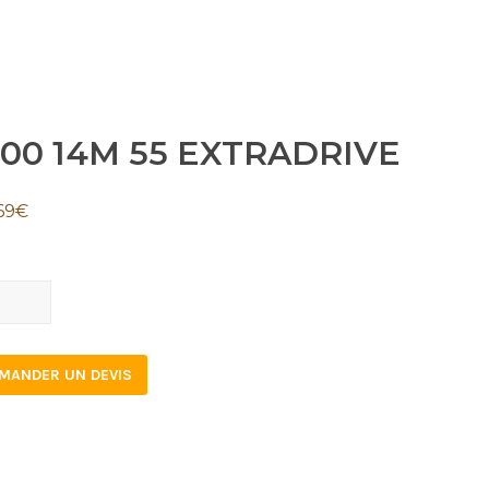
400 14M 55 EXTRADRIVE
69
€
0
MANDER UN DEVIS
RADRIVE
tity