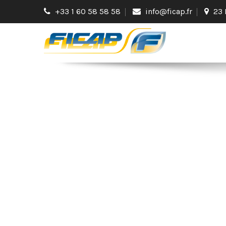
+33 1 60 58 58 58
info@ficap.fr
23 