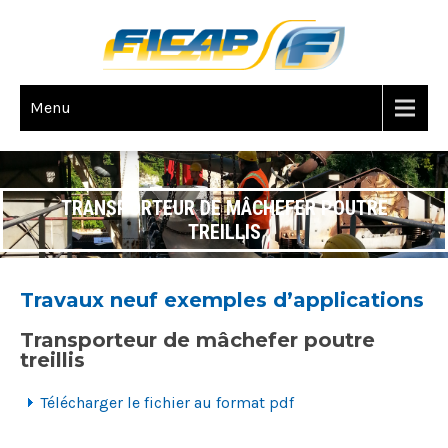
Menu
TRANSPORTEUR DE MÂCHEFER POUTRE
TREILLIS
Travaux neuf exemples d’applications
Transporteur de mâchefer poutre
treillis
Télécharger le fichier au format pdf