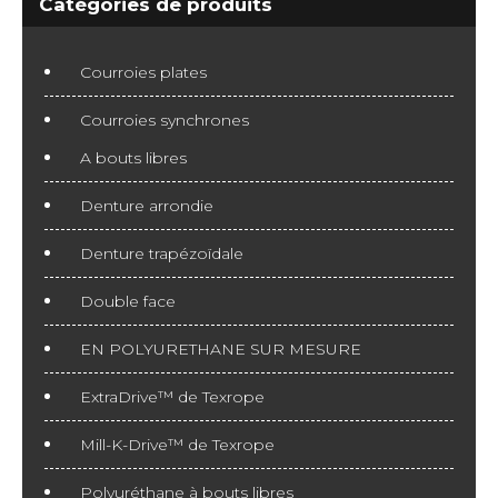
Catégories de produits
Courroies plates
Courroies synchrones
A bouts libres
Denture arrondie
Denture trapézoïdale
Double face
EN POLYURETHANE SUR MESURE
ExtraDrive™ de Texrope
Mill-K-Drive™ de Texrope
Polyuréthane à bouts libres