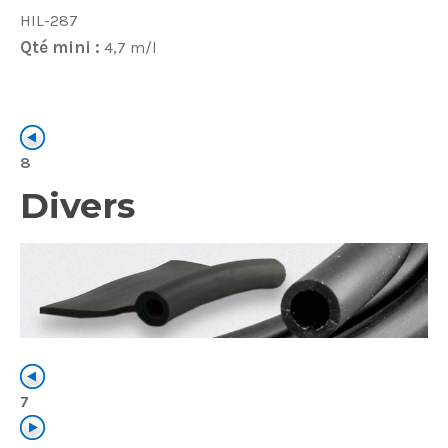
HIL-287
Qté mini :
4,7 m/l
8
Divers
7