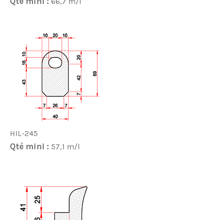
Qté mini :
66,7 m/l
HIL-245
Qté mini :
57,1 m/l