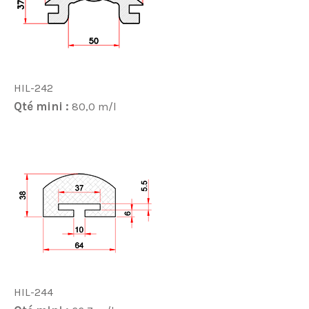
HIL-242
Qté mini :
80,0 m/l
HIL-244