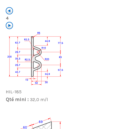
4
HIL-185
Qté mini :
32,0 m/l