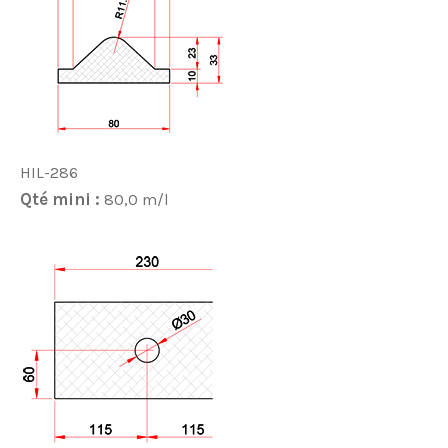
HIL-286
Qté mini :
80,0 m/l