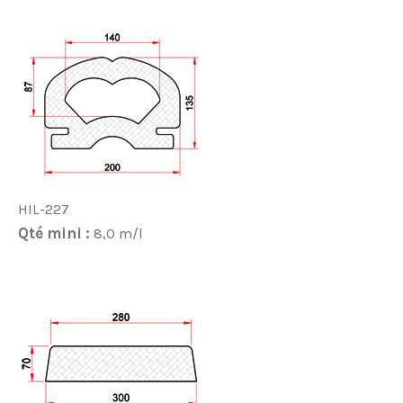
HIL-227
Qté mini :
8,0 m/l