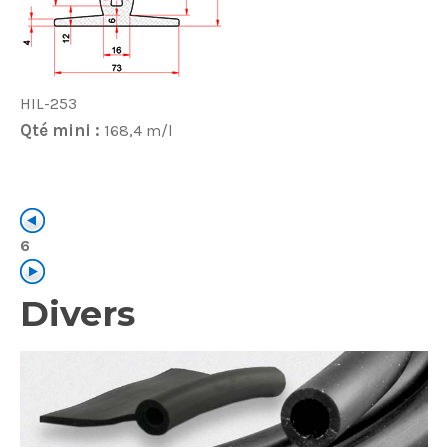
HIL-253
Qté mini :
168,4 m/l
6
Divers