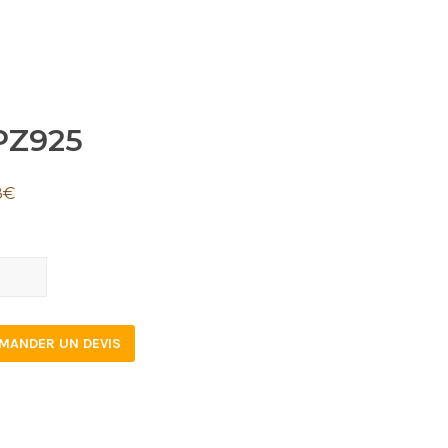
PZ925
8
€
925
tity
MANDER UN DEVIS