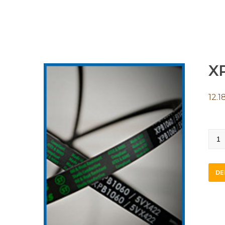
X
12.1
XPZ
quan
DE