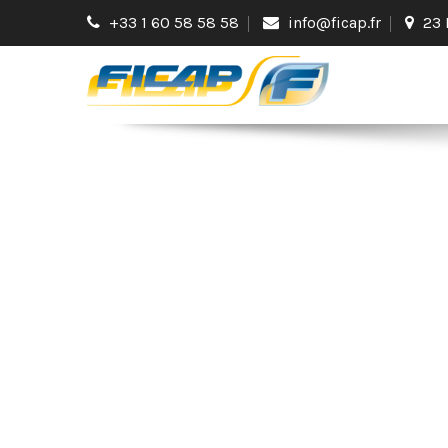
+33 1 60 58 58 58
info@ficap.fr
23 