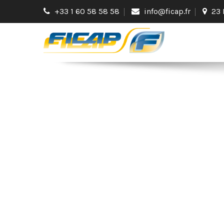
+33 1 60 58 58 58
info@ficap.fr
23 