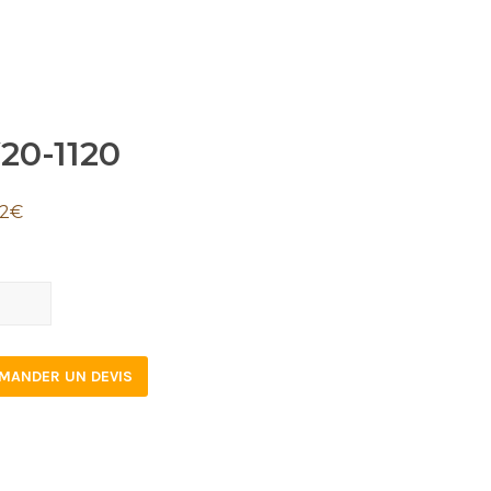
20-1120
72
€
-
tity
MANDER UN DEVIS