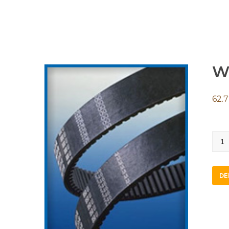
W
62.
W20
1120
quan
DE