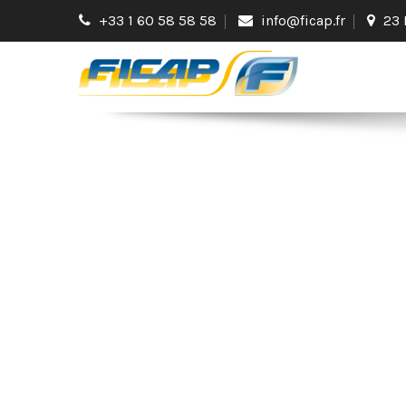
+33 1 60 58 58 58
info@ficap.fr
23 