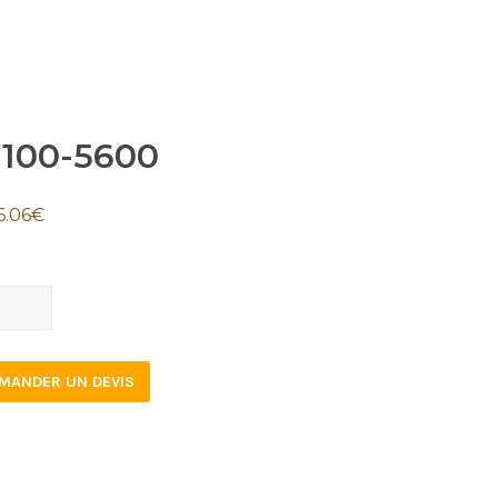
100-5600
6.06
€
0-
0
tity
MANDER UN DEVIS