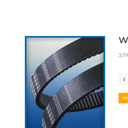
W
3,17
W10
560
quan
DE