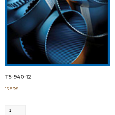
T5-940-12
15.83
€
T5-
940-