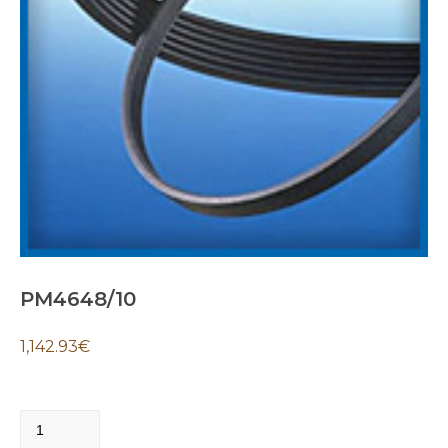
PM4648/10
1,142.93
€
PM4648/10
quantity