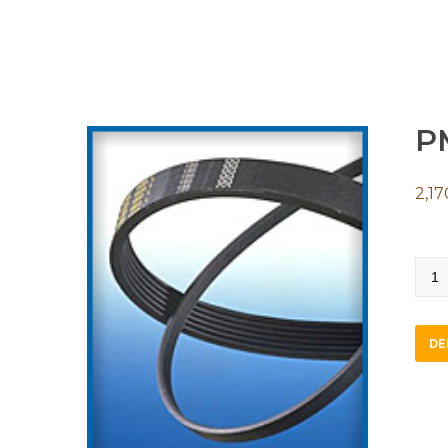
P
2,17
PM3
quan
DE