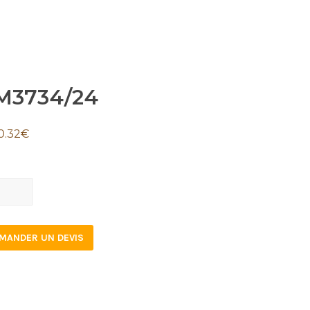
M3734/24
0.32
€
734/24
tity
MANDER UN DEVIS