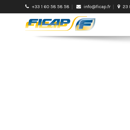
+33 1 60 58 58 58
info@ficap.fr
23 