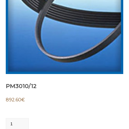
PM3010/12
892.60
€
PM3010/12
quantity