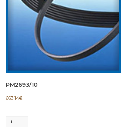
PM2693/10
663.14
€
PM2693/10
quantity