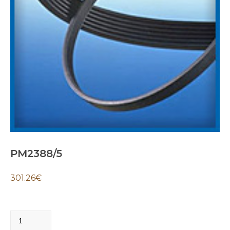
PM2388/5
301.26
€
PM2388/5
quantity