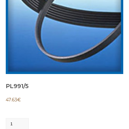
PL991/5
47.63
€
PL991/5
quantity