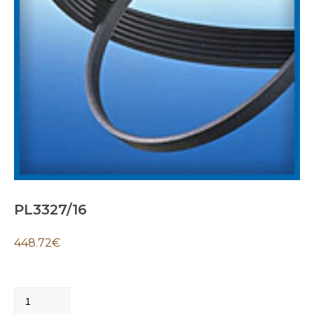
PL3327/16
448.72
€
PL3327/16
quantity