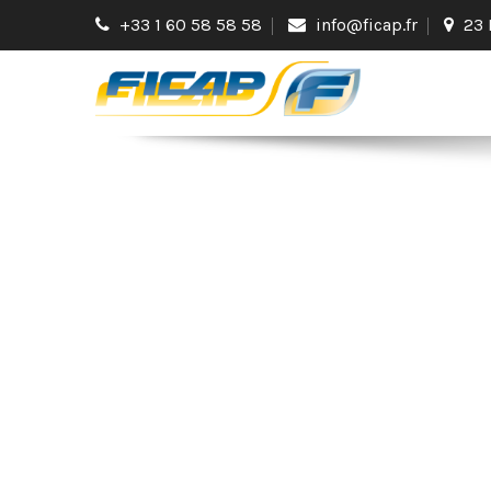
+33 1 60 58 58 58
info@ficap.fr
23 