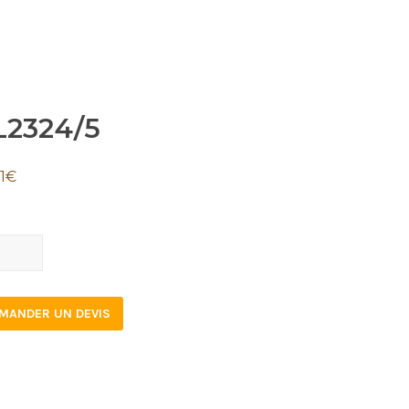
L2324/5
1
€
324/5
tity
MANDER UN DEVIS