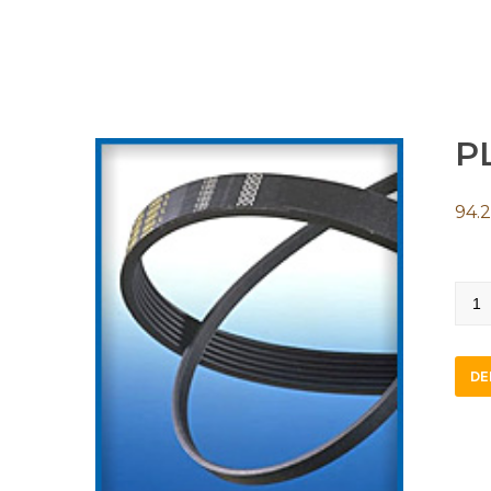
P
94.2
PL2
quan
DE