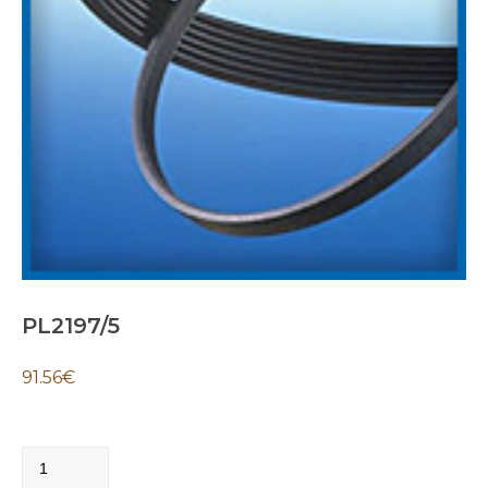
PL2197/5
91.56
€
PL2197/5
quantity