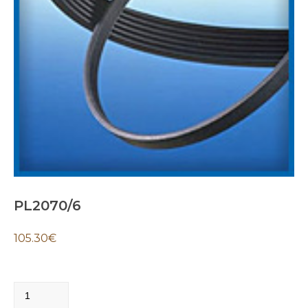
PL2070/6
105.30
€
PL2070/6
quantity